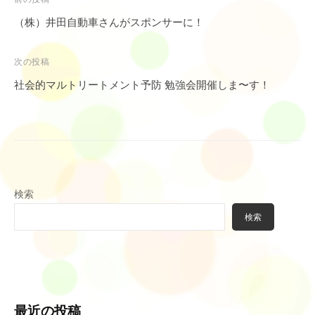
投
稿
（株）井田自動車さんがスポンサーに！
ナ
ビ
次の投稿
ゲ
社会的マルトリートメント予防 勉強会開催しま〜す！
ー
シ
ョ
ン
検索
検索
最近の投稿