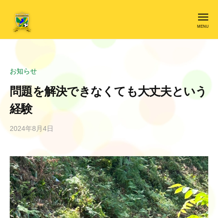
ー
東
コ
近
ン
メ
ニ
江
ュ
テ
ー
F
東
ン
C
近
ツ
レ
江
へ
お知らせ
ジ
F
ス
リ
問題を解決できなくても大丈夫という
C
キ
エ
経験
ン
レ
ッ
ス
ジ
プ
2024年8月4日
b
リ
y
エ
r
e
ン
s
ス
i
l
i