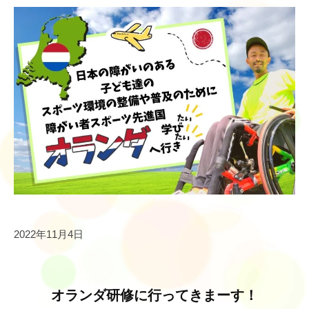
r
e
s
i
l
i
e
n
c
e
2022年11月4日
オランダ研修に行ってきまーす！