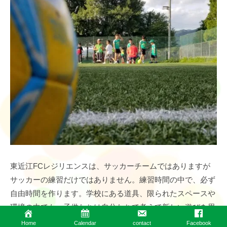
東近江FCレジリエンスは、サッカーチームではありますが
サッカーの練習だけではありません。練習時間の中で、必ず
自由時間を作ります。学校にある道具、限られたスペースや
環境の中でも、子供たちは自分たちで考えて新しい遊びを思
いついたりもします。
Home
Calendar
contact
Facebook