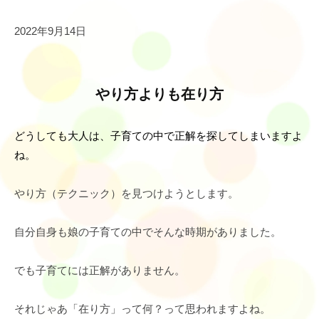
r
2022年9月14日
e
s
i
l
やり方よりも在り方
i
e
どうしても大人は、子育ての中で正解を探してしまいますよ
n
c
ね。
e
やり方（テクニック）を見つけようとします。
自分自身も娘の子育ての中でそんな時期がありました。
でも子育てには正解がありません。
それじゃあ「在り方」って何？って思われますよね。