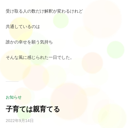
受け取る人の数だけ解釈が変わるけれど
共通しているのは
誰かの幸せを願う気持ち
そんな風に感じられた一日でした。
お知らせ
子育ては親育てる
2022年9月14日
b
y