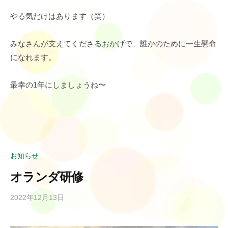
やる気だけはあります（笑）
みなさんが支えてくださるおかげで、誰かのために一生懸命
になれます。
最幸の1年にしましょうね〜
お知らせ
オランダ研修
2022年12月13日
b
y
r