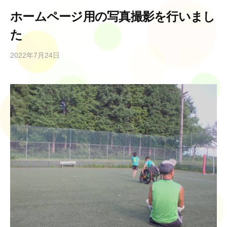
ホームページ用の写真撮影を行いまし
た
2022年7月24日
b
y
r
e
s
i
l
i
e
n
c
e