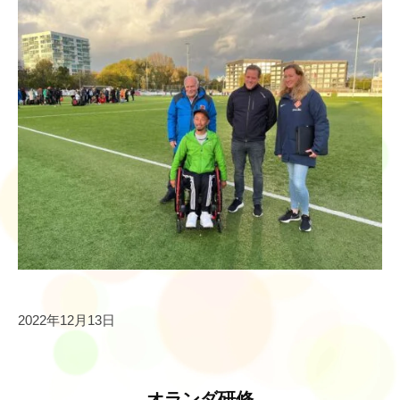
e
s
i
l
i
e
n
c
e
2022年12月13日
オランダ研修