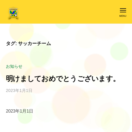
ー
東
コ
近
ン
メ
ニ
江
ュ
テ
ー
F
東
ン
C
近
ツ
レ
江
タグ:
サッカーチーム
へ
ジ
F
ス
リ
C
キ
エ
ン
お知らせ
レ
ッ
ス
ジ
プ
明けましておめでとうございます。
リ
2023年1月1日
b
エ
y
ン
r
ス
2023年1月1日
e
s
i