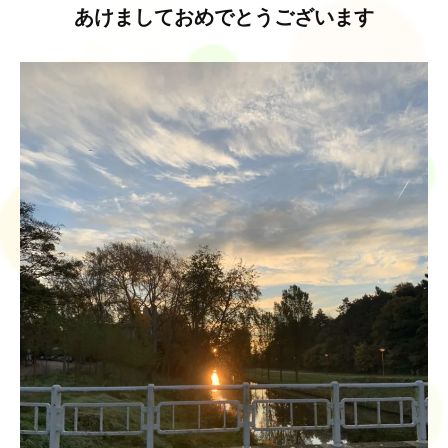
l
あけましておめでとうございます
i
e
n
c
e