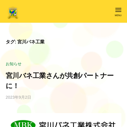
ー
東
コ
近
ン
メ
ニ
江
ュ
テ
ー
F
東
ン
C
近
ツ
レ
江
タグ:
宮川バネ工業
へ
ジ
F
ス
リ
C
キ
エ
ン
お知らせ
レ
ッ
ス
ジ
プ
宮川バネ工業さんが共創パートナー
リ
に！
エ
ン
2023年9月2日
b
ス
y
r
e
s